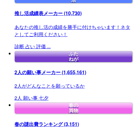
活
推し活成績表メーカー
(10,730)
あなたの推し活の成績を勝手に付けちゃいます！ネタ
としてご利用ください！
診断
占い
評価
...
ふた
ねが
2人の願い事メーカー
(1,655,161)
2人がどんなことを願っているか
2人
願い事
七夕
春の
買物
春の謎出費ランキング
(3,151)