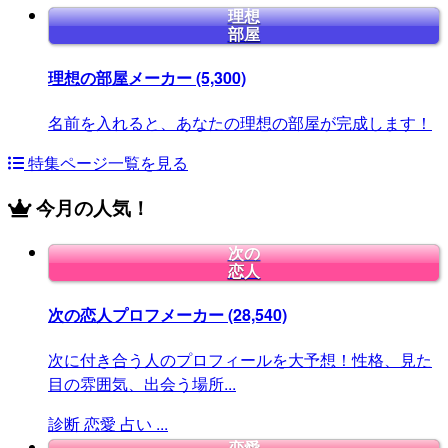
理想
部屋
理想の部屋メーカー
(5,300)
名前を入れると、あなたの理想の部屋が完成します！
特集ページ一覧を見る
今月の人気！
次の
恋人
次の恋人プロフメーカー
(28,540)
次に付き合う人のプロフィールを大予想！性格、見た
目の雰囲気、出会う場所...
診断
恋愛
占い
...