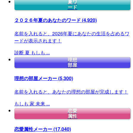
夏ワ
ード
２０２６年夏のあなたのワード
(4,920)
名前を入れると、2026年夏にあなたの生活を占めるワ
ードが表示されます！
診断
夏
もしも
...
理想
部屋
理想の部屋メーカー
(5,300)
名前を入れると、あなたの理想の部屋が完成します！
もしも
家
未来
...
恋愛
属性
恋愛属性メーカー
(17,040)