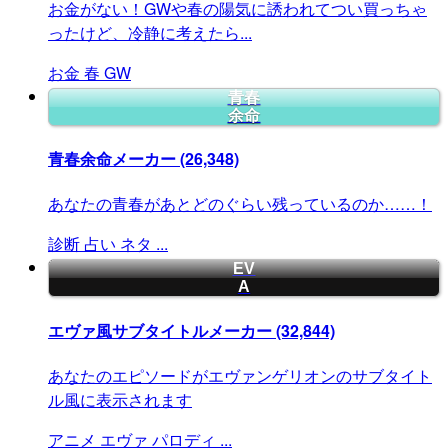
お金がない！GWや春の陽気に誘われてつい買っちゃ
ったけど、冷静に考えたら...
お金
春
GW
青春
余命
青春余命メーカー
(26,348)
あなたの青春があとどのぐらい残っているのか……！
診断
占い
ネタ
...
EV
A
エヴァ風サブタイトルメーカー
(32,844)
あなたのエピソードがエヴァンゲリオンのサブタイト
ル風に表示されます
アニメ
エヴァ
パロディ
...