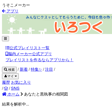
うそこメーカー
アプリ
公式プレイリスト一覧
脳内メーカー公式アプリ
プレイリストを作るならアプリから！
/
新着
/
特集✨
/
注目
/
検索
👤マイ
履歴
お気に入り
/
🎲
/
SNS
ホーム
あなたと黒執事の相関図
結果を解析中...