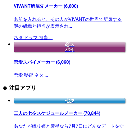
VIVANT所属先メーカー
(6,600)
名前を入れると、その人がVIVANTの世界で所属する
謎の組織と担当が表示され...
ネタ
ドラマ
担当
...
恋ス
パイ
恋愛スパイメーカー
(6,060)
恋愛
秘密
ネタ
...
🔥 注目アプリ
七夕
二人の七夕スケジュールメーカー
(70,844)
あなたが織り姫と彦星なら7月7日にどんなデートをす