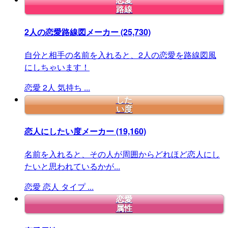
恋愛
路線
2人の恋愛路線図メーカー
(25,730)
自分と相手の名前を入れると、2人の恋愛を路線図風
にしちゃいます！
恋愛
2人
気持ち
...
した
い度
恋人にしたい度メーカー
(19,160)
名前を入れると、その人が周囲からどれほど恋人にし
たいと思われているかが...
恋愛
恋人
タイプ
...
恋愛
属性