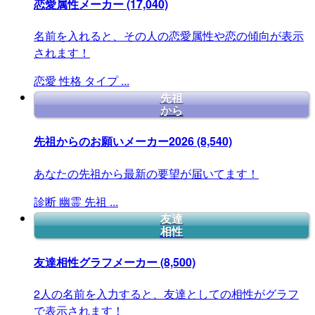
恋愛属性メーカー
(17,040)
名前を入れると、その人の恋愛属性や恋の傾向が表示
されます！
恋愛
性格
タイプ
...
先祖
から
先祖からのお願いメーカー2026
(8,540)
あなたの先祖から最新の要望が届いてます！
診断
幽霊
先祖
...
友達
相性
友達相性グラフメーカー
(8,500)
2人の名前を入力すると、友達としての相性がグラフ
で表示されます！