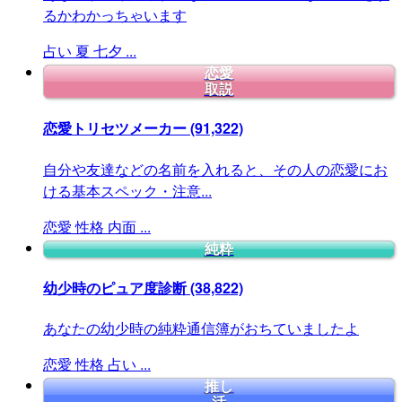
るかわかっちゃいます
占い
夏
七夕
...
恋愛
取説
恋愛トリセツメーカー
(91,322)
自分や友達などの名前を入れると、その人の恋愛にお
ける基本スペック・注意...
恋愛
性格
内面
...
純粋
幼少時のピュア度診断
(38,822)
あなたの幼少時の純粋通信簿がおちていましたよ
恋愛
性格
占い
...
推し