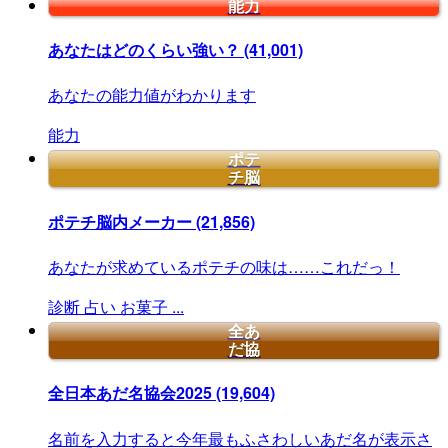
能力
あなたはどのくらい強い？
(41,001)
あなたの能力値がわかります
能力
ポテ
チ脳
ポテチ脳内メーカー
(21,856)
あなたが求めているポテチの味は……これだっ！
診断
占い
お菓子
...
全あ
だ協
全日本あだ名協会2025
(19,604)
名前を入力すると今年最もふさわしいあだ名が表示さ