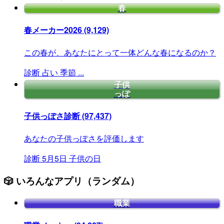
春
春メーカー2026
(9,129)
この春が、あなたにとって一体どんな春になるのか？
診断
占い
季節
...
子供
っぽ
子供っぽさ診断
(97,437)
あなたの子供っぽさを評価します
診断
5月5日
子供の日
🎲 いろんなアプリ（ランダム）
職業