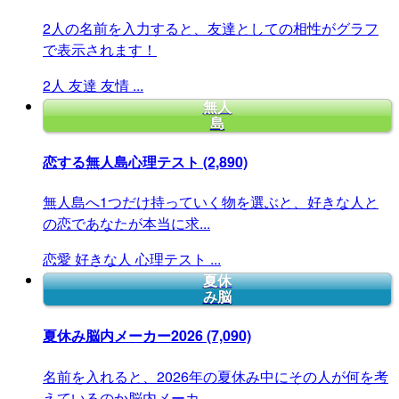
2人の名前を入力すると、友達としての相性がグラフ
で表示されます！
2人
友達
友情
...
無人
島
恋する無人島心理テスト
(2,890)
無人島へ1つだけ持っていく物を選ぶと、好きな人と
の恋であなたが本当に求...
恋愛
好きな人
心理テスト
...
夏休
み脳
夏休み脳内メーカー2026
(7,090)
名前を入れると、2026年の夏休み中にその人が何を考
えているのか脳内メーカ...