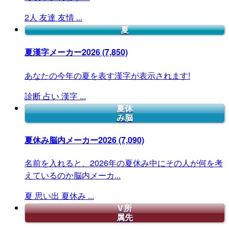
2人
友達
友情
...
夏
夏漢字メーカー2026
(7,850)
あなたの今年の夏を表す漢字が表示されます!
診断
占い
漢字
...
夏休
み脳
夏休み脳内メーカー2026
(7,090)
名前を入れると、2026年の夏休み中にその人が何を考
えているのか脳内メーカ...
夏
思い出
夏休み
...
V所
属先