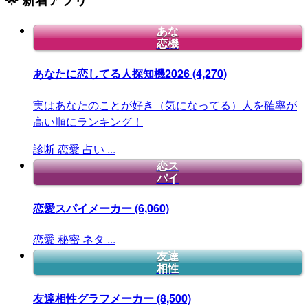
あな
恋機
あなたに恋してる人探知機2026
(4,270)
実はあなたのことが好き（気になってる）人を確率が
高い順にランキング！
診断
恋愛
占い
...
恋ス
パイ
恋愛スパイメーカー
(6,060)
恋愛
秘密
ネタ
...
友達
相性
友達相性グラフメーカー
(8,500)