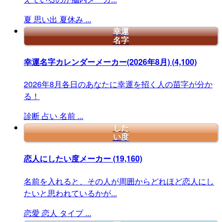
夏
思い出
夏休み
...
幸運
名字
幸運名字カレンダーメーカー(2026年8月)
(4,100)
2026年8月各日のあなたに幸運を招く人の苗字が分か
る！
診断
占い
名前
...
した
い度
恋人にしたい度メーカー
(19,160)
名前を入れると、その人が周囲からどれほど恋人にし
たいと思われているかが...
恋愛
恋人
タイプ
...