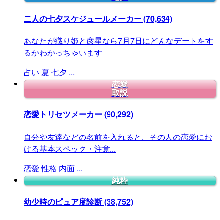
二人の七夕スケジュールメーカー
(70,634)
あなたが織り姫と彦星なら7月7日にどんなデートをす
るかわかっちゃいます
占い
夏
七夕
...
恋愛
取説
恋愛トリセツメーカー
(90,292)
自分や友達などの名前を入れると、その人の恋愛にお
ける基本スペック・注意...
恋愛
性格
内面
...
純粋
幼少時のピュア度診断
(38,752)