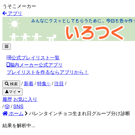
うそこメーカー
アプリ
公式プレイリスト一覧
脳内メーカー公式アプリ
プレイリストを作るならアプリから！
/
新着
/
特集✨
/
注目
/
検索
👤マイ
履歴
お気に入り
/
🎲
/
SNS
ホーム
バレンタインチョコ生まれ日グループ分け診断
結果を解析中...