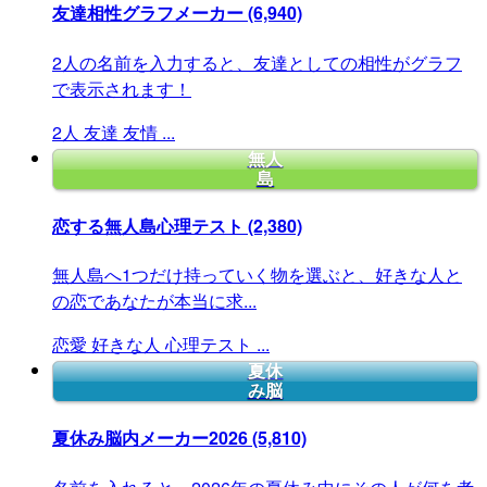
友達相性グラフメーカー
(6,940)
2人の名前を入力すると、友達としての相性がグラフ
で表示されます！
2人
友達
友情
...
無人
島
恋する無人島心理テスト
(2,380)
無人島へ1つだけ持っていく物を選ぶと、好きな人と
の恋であなたが本当に求...
恋愛
好きな人
心理テスト
...
夏休
み脳
夏休み脳内メーカー2026
(5,810)