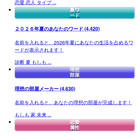
恋愛
恋人
タイプ
...
夏ワ
ード
２０２６年夏のあなたのワード
(4,420)
名前を入れると、2026年夏にあなたの生活を占めるワ
ードが表示されます！
診断
夏
もしも
...
理想
部屋
理想の部屋メーカー
(4,630)
名前を入れると、あなたの理想の部屋が完成します！
もしも
家
未来
...
恋愛
属性