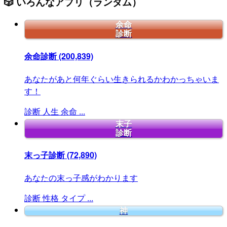
🎲 いろんなアプリ（ランダム）
余命
診断
余命診断
(200,839)
あなたがあと何年ぐらい生きられるかわかっちゃいま
す！
診断
人生
余命
...
末子
診断
末っ子診断
(72,890)
あなたの末っ子感がわかります
診断
性格
タイプ
...
神