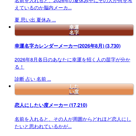
名前を入れると、2026年の夏休み中にその人が何を考
えているのか脳内メーカ...
夏
思い出
夏休み
...
幸運
名字
幸運名字カレンダーメーカー(2026年8月)
(3,730)
2026年8月各日のあなたに幸運を招く人の苗字が分か
る！
診断
占い
名前
...
した
い度
恋人にしたい度メーカー
(17,210)
名前を入れると、その人が周囲からどれほど恋人にし
たいと思われているかが...