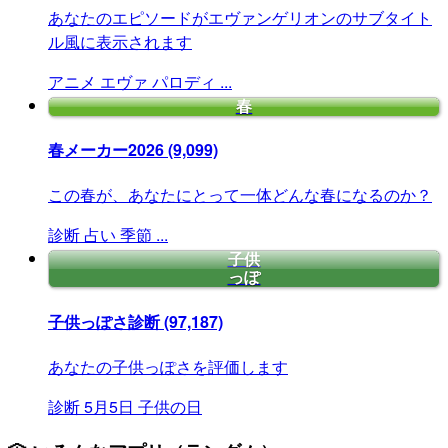
あなたのエピソードがエヴァンゲリオンのサブタイト
ル風に表示されます
アニメ
エヴァ
パロディ
...
春
春メーカー2026
(9,099)
この春が、あなたにとって一体どんな春になるのか？
診断
占い
季節
...
子供
っぽ
子供っぽさ診断
(97,187)
あなたの子供っぽさを評価します
診断
5月5日
子供の日