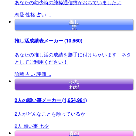
あなたの幼少時の純粋通信簿がおちていましたよ
恋愛
性格
占い
...
推し
活
推し活成績表メーカー
(10,660)
あなたの推し活の成績を勝手に付けちゃいます！ネタ
としてご利用ください！
診断
占い
評価
...
ふた
ねが
2人の願い事メーカー
(1,654,981)
2人がどんなことを願っているか
2人
願い事
七夕
春の