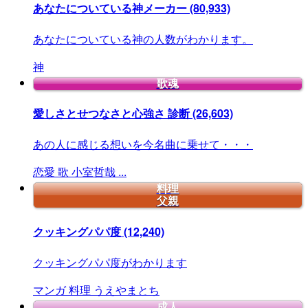
あなたについている神メーカー
(80,933)
あなたについている神の人数がわかります。
神
歌魂
愛しさとせつなさと心強さ 診断
(26,603)
あの人に感じる想いを今名曲に乗せて・・・
恋愛
歌
小室哲哉
...
料理
父親
クッキングパパ度
(12,240)
クッキングパパ度がわかります
マンガ
料理
うえやまとち
成人