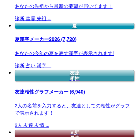
あなたの先祖から最新の要望が届いてます！
診断
幽霊
先祖
...
夏
夏漢字メーカー2026
(7,720)
あなたの今年の夏を表す漢字が表示されます!
診断
占い
漢字
...
友達
相性
友達相性グラフメーカー
(6,940)
2人の名前を入力すると、友達としての相性がグラフ
で表示されます！
2人
友達
友情
...
V所