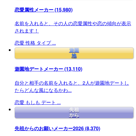
恋愛属性メーカー
(15,980)
名前を入れると、その人の恋愛属性や恋の傾向が表示
されます！
恋愛
性格
タイプ
...
遊園
地
遊園地デートメーカー
(13,110)
自分と相手の名前を入れると、2人が遊園地デートし
たらどんな風になるかわ...
恋愛
もしも
デート
...
先祖
から
先祖からのお願いメーカー2026
(8,370)