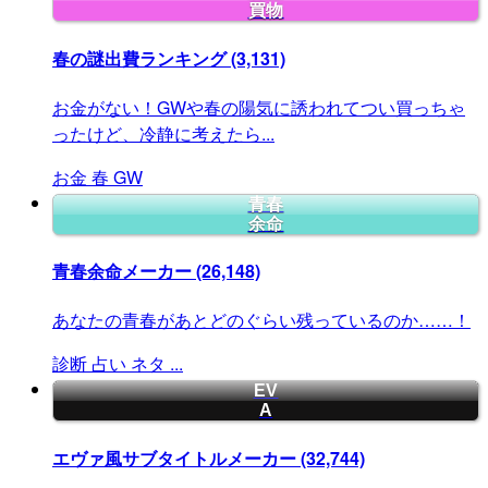
買物
春の謎出費ランキング
(3,131)
お金がない！GWや春の陽気に誘われてつい買っちゃ
ったけど、冷静に考えたら...
お金
春
GW
青春
余命
青春余命メーカー
(26,148)
あなたの青春があとどのぐらい残っているのか……！
診断
占い
ネタ
...
EV
A
エヴァ風サブタイトルメーカー
(32,744)