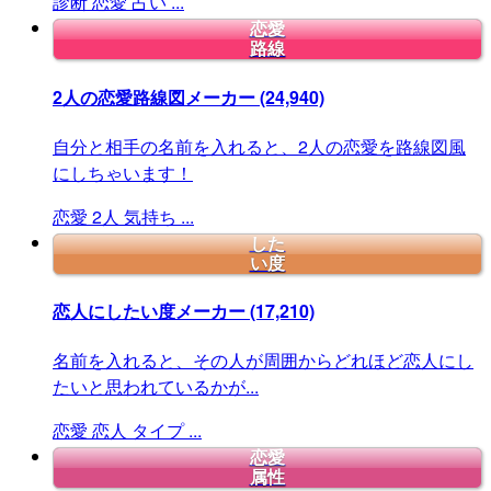
診断
恋愛
占い
...
恋愛
路線
2人の恋愛路線図メーカー
(24,940)
自分と相手の名前を入れると、2人の恋愛を路線図風
にしちゃいます！
恋愛
2人
気持ち
...
した
い度
恋人にしたい度メーカー
(17,210)
名前を入れると、その人が周囲からどれほど恋人にし
たいと思われているかが...
恋愛
恋人
タイプ
...
恋愛
属性