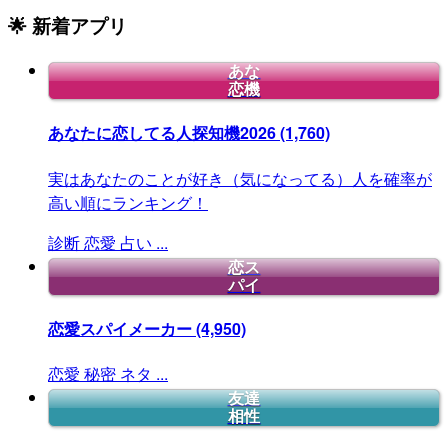
🌟 新着アプリ
あな
恋機
あなたに恋してる人探知機2026
(1,760)
実はあなたのことが好き（気になってる）人を確率が
高い順にランキング！
診断
恋愛
占い
...
恋ス
パイ
恋愛スパイメーカー
(4,950)
恋愛
秘密
ネタ
...
友達
相性