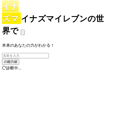
イナ
ズマ
イナズマイレブンの世
界で
本来のあなたの力がわかる！
の能力値
診断中...