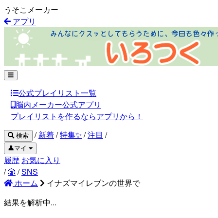
うそこメーカー
アプリ
公式プレイリスト一覧
脳内メーカー公式アプリ
プレイリストを作るならアプリから！
/
新着
/
特集✨
/
注目
/
検索
👤マイ
履歴
お気に入り
/
🎲
/
SNS
ホーム
イナズマイレブンの世界で
結果を解析中...