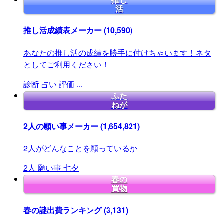
推し
活
推し活成績表メーカー
(10,590)
あなたの推し活の成績を勝手に付けちゃいます！ネタ
としてご利用ください！
診断
占い
評価
...
ふた
ねが
2人の願い事メーカー
(1,654,821)
2人がどんなことを願っているか
2人
願い事
七夕
春の
買物
春の謎出費ランキング
(3,131)