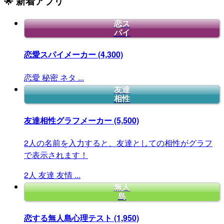
🌟 新着アプリ
恋ス
パイ
恋愛スパイメーカー
(4,300)
恋愛
秘密
ネタ
...
友達
相性
友達相性グラフメーカー
(5,500)
2人の名前を入力すると、友達としての相性がグラフ
で表示されます！
2人
友達
友情
...
無人
島
恋する無人島心理テスト
(1,950)