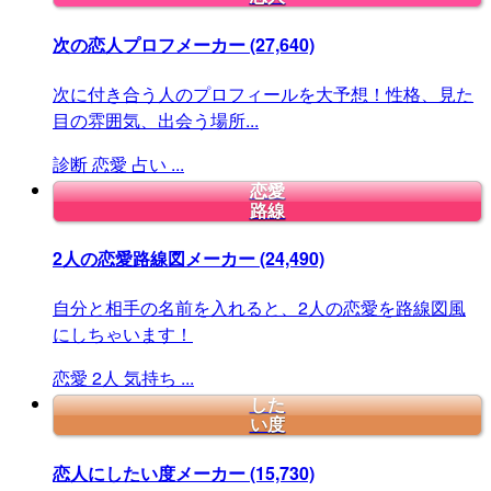
次の恋人プロフメーカー
(27,640)
次に付き合う人のプロフィールを大予想！性格、見た
目の雰囲気、出会う場所...
診断
恋愛
占い
...
恋愛
路線
2人の恋愛路線図メーカー
(24,490)
自分と相手の名前を入れると、2人の恋愛を路線図風
にしちゃいます！
恋愛
2人
気持ち
...
した
い度
恋人にしたい度メーカー
(15,730)