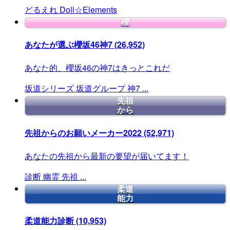
どるえれ
Doll☆Elements
櫻
あなたが選ぶ櫻坂46神7
(26,952)
あなた的、櫻坂46の神7はきっとこれだ
坂道シリーズ
坂道グループ
神7
...
先祖
から
先祖からのお願いメーカー2022
(52,971)
あなたの先祖から最新の要望が届いてます！
診断
幽霊
先祖
...
柔道
能力
柔道能力診断
(10,953)