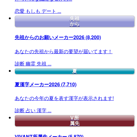
恋愛
もしも
デート
...
先祖
から
先祖からのお願いメーカー2026
(8,200)
あなたの先祖から最新の要望が届いてます！
診断
幽霊
先祖
...
夏
夏漢字メーカー2026
(7,710)
あなたの今年の夏を表す漢字が表示されます!
診断
占い
漢字
...
V所
属先
VIVANT所属先メーカー
(5,870)