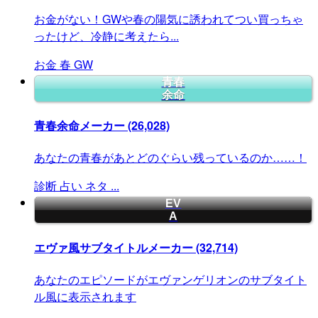
お金がない！GWや春の陽気に誘われてつい買っちゃ
ったけど、冷静に考えたら...
お金
春
GW
青春
余命
青春余命メーカー
(26,028)
あなたの青春があとどのぐらい残っているのか……！
診断
占い
ネタ
...
EV
A
エヴァ風サブタイトルメーカー
(32,714)
あなたのエピソードがエヴァンゲリオンのサブタイト
ル風に表示されます