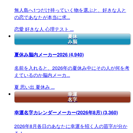
無人島へ1つだけ持っていく物を選ぶと、好きな人と
の恋であなたが本当に求...
恋愛
好きな人
心理テスト
...
夏休
み脳
夏休み脳内メーカー2026
(4,940)
名前を入れると、2026年の夏休み中にその人が何を考
えているのか脳内メーカ...
夏
思い出
夏休み
...
幸運
名字
幸運名字カレンダーメーカー(2026年8月)
(3,360)
2026年8月各日のあなたに幸運を招く人の苗字が分か