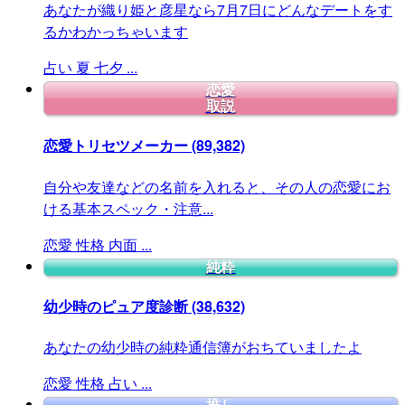
あなたが織り姫と彦星なら7月7日にどんなデートをす
るかわかっちゃいます
占い
夏
七夕
...
恋愛
取説
恋愛トリセツメーカー
(89,382)
自分や友達などの名前を入れると、その人の恋愛にお
ける基本スペック・注意...
恋愛
性格
内面
...
純粋
幼少時のピュア度診断
(38,632)
あなたの幼少時の純粋通信簿がおちていましたよ
恋愛
性格
占い
...