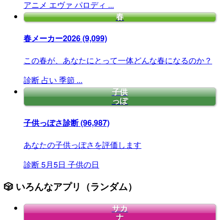
アニメ
エヴァ
パロディ
...
春
春メーカー2026
(9,099)
この春が、あなたにとって一体どんな春になるのか？
診断
占い
季節
...
子供
っぽ
子供っぽさ診断
(96,987)
あなたの子供っぽさを評価します
診断
5月5日
子供の日
🎲 いろんなアプリ（ランダム）
サカ
ナ