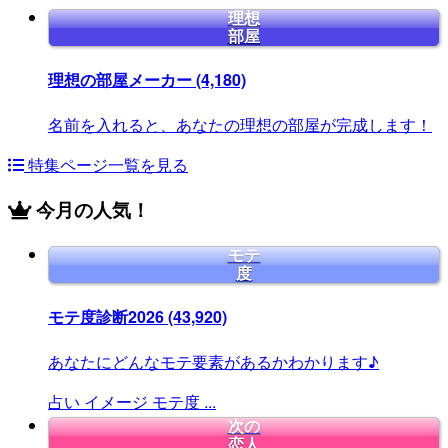
理想
部屋
理想の部屋メーカー
(4,180)
名前を入れると、あなたの理想の部屋が完成します！
特集ページ一覧を見る
今月の人気！
モテ
度
モテ度診断2026
(43,920)
あなたにどんなモテ要素があるかわかります♪
占い
イメージ
モテ度
...
次の
恋人