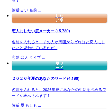
る！
診断
占い
名前
...
した
い度
恋人にしたい度メーカー
(15,730)
名前を入れると、その人が周囲からどれほど恋人にし
たいと思われているかが...
恋愛
恋人
タイプ
...
夏ワ
ード
２０２６年夏のあなたのワード
(4,180)
名前を入れると、2026年夏にあなたの生活を占めるワ
ードが表示されます！
診断
夏
もしも
...