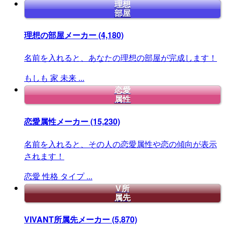
理想
部屋
理想の部屋メーカー
(4,180)
名前を入れると、あなたの理想の部屋が完成します！
もしも
家
未来
...
恋愛
属性
恋愛属性メーカー
(15,230)
名前を入れると、その人の恋愛属性や恋の傾向が表示
されます！
恋愛
性格
タイプ
...
V所
属先
VIVANT所属先メーカー
(5,870)