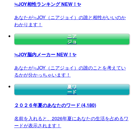
≒JOY相性ランキング
NEW！✨
あなたが≒JOY（ニアジョイ）の誰と相性がいいのか
わかります！
ニア
ジョ
≒JOY脳内メーカー
NEW！✨
あなたが≒JOY（ニアジョイ）の誰のことを考えてい
るかが分かっちゃいます！
夏ワ
ード
２０２６年夏のあなたのワード
(4,180)
名前を入れると、2026年夏にあなたの生活を占めるワ
ードが表示されます！