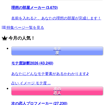
理想の部屋メーカー
(3,670)
名前を入れると、あなたの理想の部屋が完成します！
特集ページ一覧を見る
今月の人気！
モテ
度
モテ度診断2026
(43,240)
あなたにどんなモテ要素があるかわかります♪
占い
イメージ
モテ度
...
次の
恋人
次の恋人プロフメーカー
(27,230)