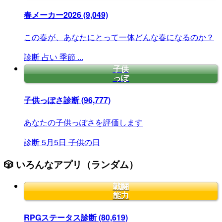
春メーカー2026
(9,049)
この春が、あなたにとって一体どんな春になるのか？
診断
占い
季節
...
子供
っぽ
子供っぽさ診断
(96,777)
あなたの子供っぽさを評価します
診断
5月5日
子供の日
🎲 いろんなアプリ（ランダム）
戦闘
能力
RPGステータス診断
(80,619)