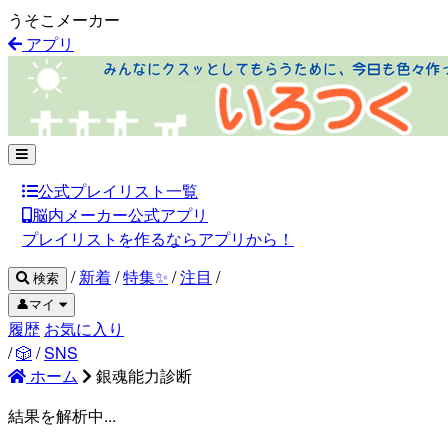
うそこメーカー
アプリ
公式プレイリスト一覧
脳内メーカー公式アプリ
プレイリストを作るならアプリから！
/
新着
/
特集✨
/
注目
/
検索
👤マイ
履歴
お気に入り
/
🎲
/
SNS
ホーム
銀魂能力診断
結果を解析中...