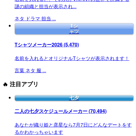
謎の組織と担当が表示され...
ネタ
ドラマ
担当
...
Tシ
ャツ
Tシャツメーカー2026
(5,470)
名前を入れるとオリジナルTシャツが表示されます！
言葉
ネタ
服
...
🔥 注目アプリ
七夕
二人の七夕スケジュールメーカー
(70,494)
あなたが織り姫と彦星なら7月7日にどんなデートをす
るかわかっちゃいます