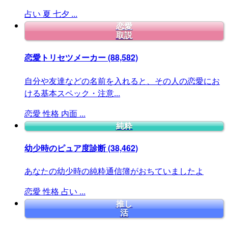
占い
夏
七夕
...
恋愛
取説
恋愛トリセツメーカー
(88,582)
自分や友達などの名前を入れると、その人の恋愛にお
ける基本スペック・注意...
恋愛
性格
内面
...
純粋
幼少時のピュア度診断
(38,462)
あなたの幼少時の純粋通信簿がおちていましたよ
恋愛
性格
占い
...
推し
活