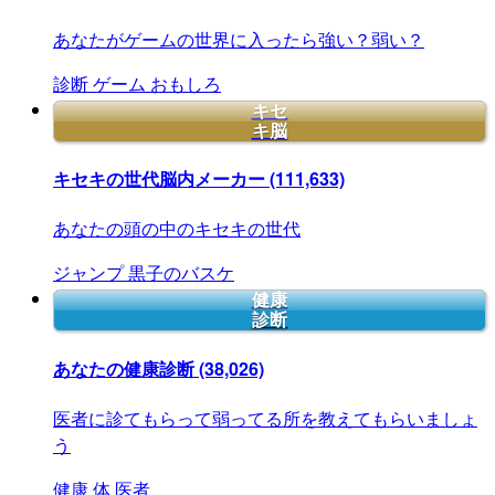
あなたがゲームの世界に入ったら強い？弱い？
診断
ゲーム
おもしろ
キセ
キ脳
キセキの世代脳内メーカー
(111,633)
あなたの頭の中のキセキの世代
ジャンプ
黒子のバスケ
健康
診断
あなたの健康診断
(38,026)
医者に診てもらって弱ってる所を教えてもらいましょ
う
健康
体
医者