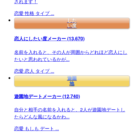
されます！
恋愛
性格
タイプ
...
した
い度
恋人にしたい度メーカー
(13,670)
名前を入れると、その人が周囲からどれほど恋人にし
たいと思われているかが...
恋愛
恋人
タイプ
...
遊園
地
遊園地デートメーカー
(12,740)
自分と相手の名前を入れると、2人が遊園地デートし
たらどんな風になるかわ...
恋愛
もしも
デート
...