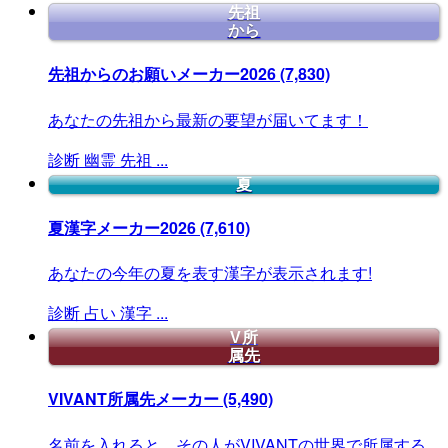
先祖
から
先祖からのお願いメーカー2026
(7,830)
あなたの先祖から最新の要望が届いてます！
診断
幽霊
先祖
...
夏
夏漢字メーカー2026
(7,610)
あなたの今年の夏を表す漢字が表示されます!
診断
占い
漢字
...
V所
属先
VIVANT所属先メーカー
(5,490)
名前を入れると、その人がVIVANTの世界で所属する