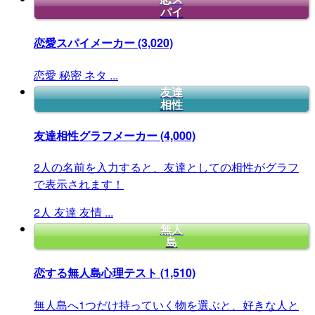
パイ
恋愛スパイメーカー
(3,020)
恋愛
秘密
ネタ
...
友達
相性
友達相性グラフメーカー
(4,000)
2人の名前を入力すると、友達としての相性がグラフ
で表示されます！
2人
友達
友情
...
無人
島
恋する無人島心理テスト
(1,510)
無人島へ1つだけ持っていく物を選ぶと、好きな人と