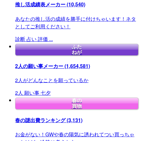
推し活成績表メーカー
(10,540)
あなたの推し活の成績を勝手に付けちゃいます！ネタ
としてご利用ください！
診断
占い
評価
...
ふた
ねが
2人の願い事メーカー
(1,654,581)
2人がどんなことを願っているか
2人
願い事
七夕
春の
買物
春の謎出費ランキング
(3,131)
お金がない！GWや春の陽気に誘われてつい買っちゃ