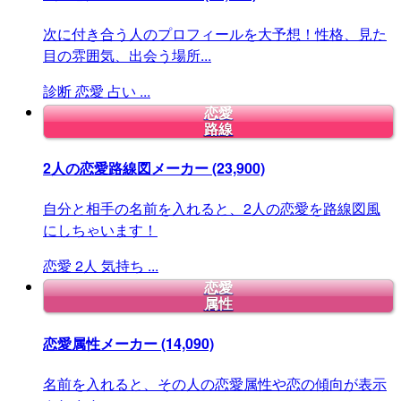
次に付き合う人のプロフィールを大予想！性格、見た
目の雰囲気、出会う場所...
診断
恋愛
占い
...
恋愛
路線
2人の恋愛路線図メーカー
(23,900)
自分と相手の名前を入れると、2人の恋愛を路線図風
にしちゃいます！
恋愛
2人
気持ち
...
恋愛
属性
恋愛属性メーカー
(14,090)
名前を入れると、その人の恋愛属性や恋の傾向が表示