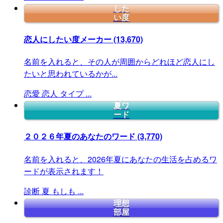
した
い度
恋人にしたい度メーカー
(13,670)
名前を入れると、その人が周囲からどれほど恋人にし
たいと思われているかが...
恋愛
恋人
タイプ
...
夏ワ
ード
２０２６年夏のあなたのワード
(3,770)
名前を入れると、2026年夏にあなたの生活を占めるワ
ードが表示されます！
診断
夏
もしも
...
理想
部屋