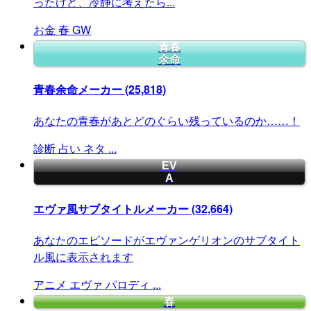
ったけど、冷静に考えたら...
お金
春
GW
青春
余命
青春余命メーカー
(25,818)
あなたの青春があとどのぐらい残っているのか……！
診断
占い
ネタ
...
EV
A
エヴァ風サブタイトルメーカー
(32,664)
あなたのエピソードがエヴァンゲリオンのサブタイト
ル風に表示されます
アニメ
エヴァ
パロディ
...
春