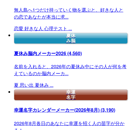
無人島へ1つだけ持っていく物を選ぶと、好きな人と
の恋であなたが本当に求...
恋愛
好きな人
心理テスト
...
夏休
み脳
夏休み脳内メーカー2026
(4,560)
名前を入れると、2026年の夏休み中にその人が何を考
えているのか脳内メーカ...
夏
思い出
夏休み
...
幸運
名字
幸運名字カレンダーメーカー(2026年8月)
(3,190)
2026年8月各日のあなたに幸運を招く人の苗字が分か