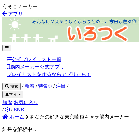
うそこメーカー
アプリ
公式プレイリスト一覧
脳内メーカー公式アプリ
プレイリストを作るならアプリから！
/
新着
/
特集✨
/
注目
/
検索
👤マイ
履歴
お気に入り
/
🎲
/
SNS
ホーム
あなたの好きな東京喰種キャラ脳内メーカー
結果を解析中...