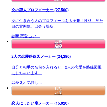
次の恋人プロフメーカー
(27,500)
次に付き合う人のプロフィールを大予想！性格、見た
目の雰囲気、出会う場所...
診断
恋愛
占い
...
恋愛
路線
2人の恋愛路線図メーカー
(24,290)
自分と相手の名前を入れると、2人の恋愛を路線図風
にしちゃいます！
恋愛
2人
気持ち
...
した
い度
恋人にしたい度メーカー
(15,020)