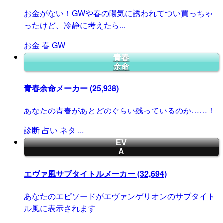
お金がない！GWや春の陽気に誘われてつい買っちゃ
ったけど、冷静に考えたら...
お金
春
GW
青春
余命
青春余命メーカー
(25,938)
あなたの青春があとどのぐらい残っているのか……！
診断
占い
ネタ
...
EV
A
エヴァ風サブタイトルメーカー
(32,694)
あなたのエピソードがエヴァンゲリオンのサブタイト
ル風に表示されます