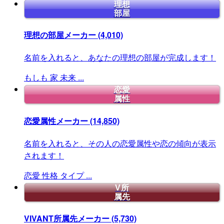
理想
部屋
理想の部屋メーカー
(4,010)
名前を入れると、あなたの理想の部屋が完成します！
もしも
家
未来
...
恋愛
属性
恋愛属性メーカー
(14,850)
名前を入れると、その人の恋愛属性や恋の傾向が表示
されます！
恋愛
性格
タイプ
...
V所
属先
VIVANT所属先メーカー
(5,730)