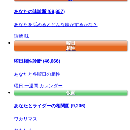
あなたの味診断
(68,857)
あなたを舐めるとどんな味がするかな？
診断
味
曜日
相性
曜日相性診断
(46,666)
あなたと各曜日の相性
曜日
一週間
カレンダー
仮面
あなたとライダーの相関図
(9,206)
ワカリマス