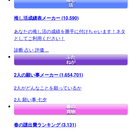
推し
活
推し活成績表メーカー
(10,590)
あなたの推し活の成績を勝手に付けちゃいます！ネタ
としてご利用ください！
診断
占い
評価
...
ふた
ねが
2人の願い事メーカー
(1,654,701)
2人がどんなことを願っているか
2人
願い事
七夕
春の
買物
春の謎出費ランキング
(3,131)