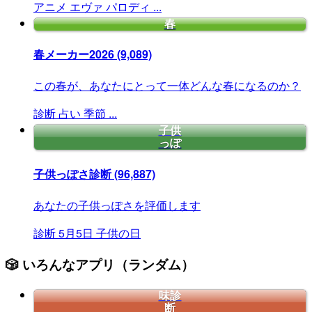
アニメ
エヴァ
パロディ
...
春
春メーカー2026
(9,089)
この春が、あなたにとって一体どんな春になるのか？
診断
占い
季節
...
子供
っぽ
子供っぽさ診断
(96,887)
あなたの子供っぽさを評価します
診断
5月5日
子供の日
🎲 いろんなアプリ（ランダム）
味診
断