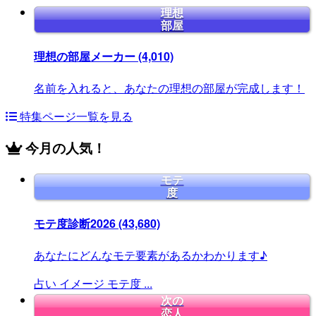
理想
部屋
理想の部屋メーカー
(4,010)
名前を入れると、あなたの理想の部屋が完成します！
特集ページ一覧を見る
今月の人気！
モテ
度
モテ度診断2026
(43,680)
あなたにどんなモテ要素があるかわかります♪
占い
イメージ
モテ度
...
次の
恋人