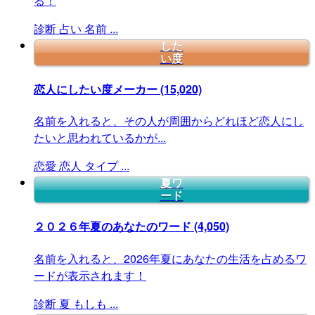
る！
診断
占い
名前
...
した
い度
恋人にしたい度メーカー
(15,020)
名前を入れると、その人が周囲からどれほど恋人にし
たいと思われているかが...
恋愛
恋人
タイプ
...
夏ワ
ード
２０２６年夏のあなたのワード
(4,050)
名前を入れると、2026年夏にあなたの生活を占めるワ
ードが表示されます！
診断
夏
もしも
...