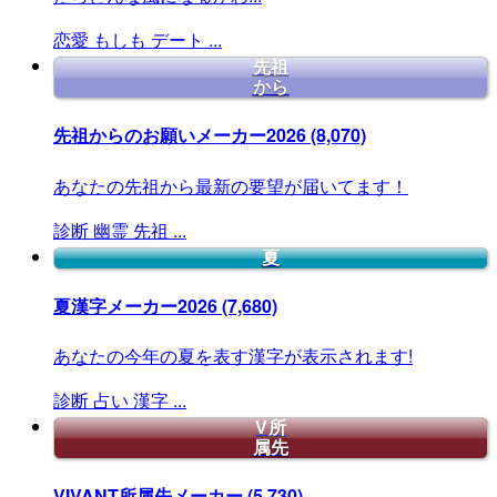
恋愛
もしも
デート
...
先祖
から
先祖からのお願いメーカー2026
(8,070)
あなたの先祖から最新の要望が届いてます！
診断
幽霊
先祖
...
夏
夏漢字メーカー2026
(7,680)
あなたの今年の夏を表す漢字が表示されます!
診断
占い
漢字
...
V所
属先
VIVANT所属先メーカー
(5,730)