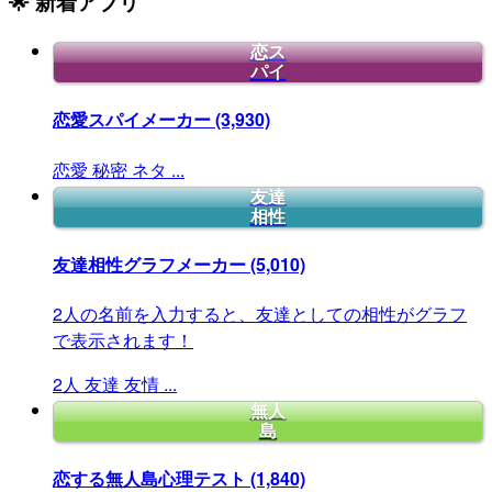
🌟 新着アプリ
恋ス
パイ
恋愛スパイメーカー
(3,930)
恋愛
秘密
ネタ
...
友達
相性
友達相性グラフメーカー
(5,010)
2人の名前を入力すると、友達としての相性がグラフ
で表示されます！
2人
友達
友情
...
無人
島
恋する無人島心理テスト
(1,840)