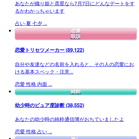
あなたが織り姫と彦星なら7月7日にどんなデートをす
るかわかっちゃいます
占い
夏
七夕
...
恋愛
取説
恋愛トリセツメーカー
(89,122)
自分や友達などの名前を入れると、その人の恋愛にお
ける基本スペック・注意...
恋愛
性格
内面
...
純粋
幼少時のピュア度診断
(38,552)
あなたの幼少時の純粋通信簿がおちていましたよ
恋愛
性格
占い
...