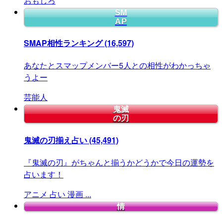
おもしろ
SM
AP
SMAP相性ランキング
(16,597)
あなたとスマップメンバー5人との相性がわかっちゃ
うよー
芸能人
鬼滅
の刃
鬼滅の刃揃え占い
(45,491)
『鬼滅の刃』がちゃんと揃うかどうかで今日の運勢を
占います！
アニメ
占い
漫画
...
情