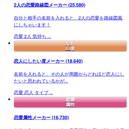
2人の恋愛路線図メーカー
(25,580)
自分と相手の名前を入れると、2人の恋愛を路線図風
にしちゃいます！
恋愛
2人
気持ち
...
した
い度
恋人にしたい度メーカー
(18,640)
名前を入れると、その人が周囲からどれほど恋人にし
たいと思われているかが...
恋愛
恋人
タイプ
...
恋愛
属性
恋愛属性メーカー
(16,730)