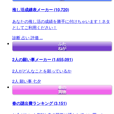
推し活成績表メーカー
(10,720)
あなたの推し活の成績を勝手に付けちゃいます！ネタ
としてご利用ください！
診断
占い
評価
...
ふた
ねが
2人の願い事メーカー
(1,655,091)
2人がどんなことを願っているか
2人
願い事
七夕
春の
買物
春の謎出費ランキング
(3,151)