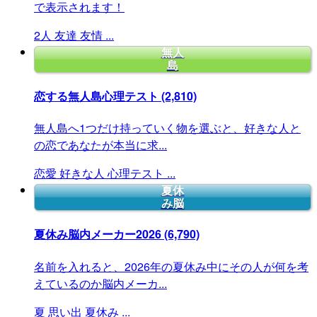
で表示されます！
2人
友達
友情
...
無人
島
恋する無人島心理テスト
(2,810)
無人島へ1つだけ持っていく物を選ぶと、好きな人と
の恋であなたが本当に求...
恋愛
好きな人
心理テスト
...
夏休
み脳
夏休み脳内メーカー2026
(6,790)
名前を入れると、2026年の夏休み中にその人が何を考
えているのか脳内メーカ...
夏
思い出
夏休み
...