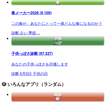
春
春メーカー2026
(9,109)
この春が、あなたにとって一体どんな春になるのか？
診断
占い
季節
...
子供
っぽ
子供っぽさ診断
(97,337)
あなたの子供っぽさを評価します
診断
5月5日
子供の日
🎲 いろんなアプリ（ランダム）
味診
断