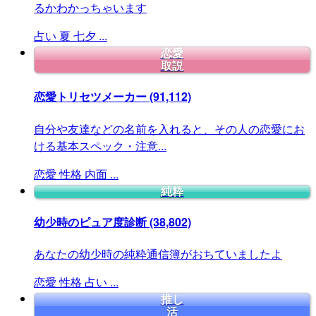
るかわかっちゃいます
占い
夏
七夕
...
恋愛
取説
恋愛トリセツメーカー
(91,112)
自分や友達などの名前を入れると、その人の恋愛にお
ける基本スペック・注意...
恋愛
性格
内面
...
純粋
幼少時のピュア度診断
(38,802)
あなたの幼少時の純粋通信簿がおちていましたよ
恋愛
性格
占い
...
推し
活