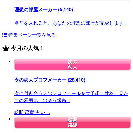
理想の部屋メーカー
(5,140)
名前を入れると、あなたの理想の部屋が完成します！
特集ページ一覧を見る
今月の人気！
次の
恋人
次の恋人プロフメーカー
(28,410)
次に付き合う人のプロフィールを大予想！性格、見た
目の雰囲気、出会う場所...
診断
恋愛
占い
...
恋愛
路線