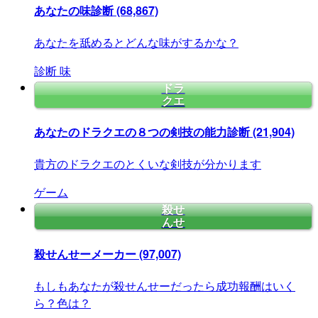
あなたの味診断
(68,867)
あなたを舐めるとどんな味がするかな？
診断
味
ドラ
クエ
あなたのドラクエの８つの剣技の能力診断
(21,904)
貴方のドラクエのとくいな剣技が分かります
ゲーム
殺せ
んせ
殺せんせーメーカー
(97,007)
もしもあなたが殺せんせーだったら成功報酬はいく
ら？色は？