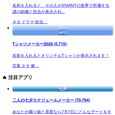
名前を入れると、その人がVIVANTの世界で所属する
謎の組織と担当が表示され...
ネタ
ドラマ
担当
...
Tシ
ャツ
Tシャツメーカー2026
(5,710)
名前を入れるとオリジナルTシャツが表示されます！
言葉
ネタ
服
...
🔥 注目アプリ
七夕
二人の七夕スケジュールメーカー
(70,794)
あなたが織り姫と彦星なら7月7日にどんなデートをす