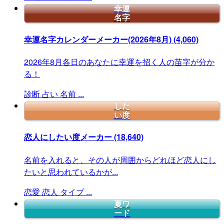
幸運
名字
幸運名字カレンダーメーカー(2026年8月)
(4,060)
2026年8月各日のあなたに幸運を招く人の苗字が分か
る！
診断
占い
名前
...
した
い度
恋人にしたい度メーカー
(18,640)
名前を入れると、その人が周囲からどれほど恋人にし
たいと思われているかが...
恋愛
恋人
タイプ
...
夏ワ
ード