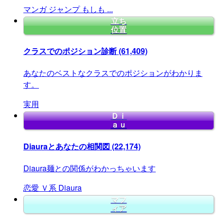
マンガ
ジャンプ
もしも
...
立ち
位置
クラスでのポジション診断
(61,409)
あなたのベストなクラスでのポジションがわかりま
す。
実用
Ｄｉ
ａｕ
Diauraとあなたの相関図
(22,174)
Diaura麺との関係がわかっちゃいます
恋愛
Ｖ系
Diaura
マフ
ィア