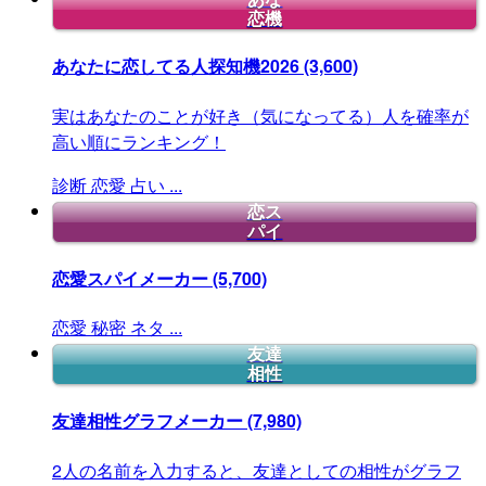
恋機
あなたに恋してる人探知機2026
(3,600)
実はあなたのことが好き（気になってる）人を確率が
高い順にランキング！
診断
恋愛
占い
...
恋ス
パイ
恋愛スパイメーカー
(5,700)
恋愛
秘密
ネタ
...
友達
相性
友達相性グラフメーカー
(7,980)
2人の名前を入力すると、友達としての相性がグラフ