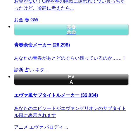
お金がない！GWや春の陽気に誘われてつい買っちゃ
ったけど、冷静に考えたら...
お金
春
GW
青春
余命
青春余命メーカー
(26,298)
あなたの青春があとどのぐらい残っているのか……！
診断
占い
ネタ
...
EV
A
エヴァ風サブタイトルメーカー
(32,834)
あなたのエピソードがエヴァンゲリオンのサブタイト
ル風に表示されます
アニメ
エヴァ
パロディ
...