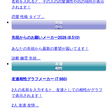
名前を入れると、その人の恋愛属性や恋の傾向が表示
されます！
恋愛
性格
タイプ
...
先祖
から
先祖からのお願いメーカー2026
(8,510)
あなたの先祖から最新の要望が届いてます！
診断
幽霊
先祖
...
友達
相性
友達相性グラフメーカー
(7,980)
2人の名前を入力すると、友達としての相性がグラフ
で表示されます！
2人
友達
友情
...