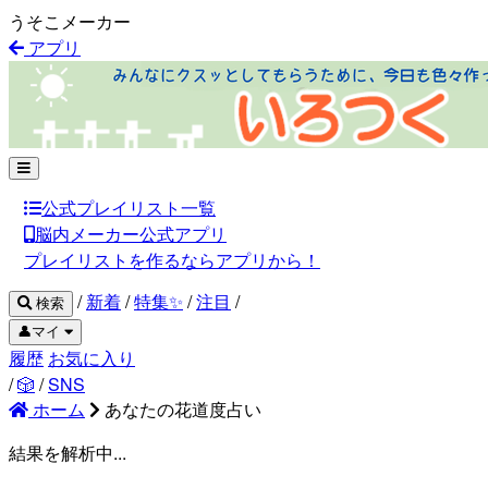
うそこメーカー
アプリ
公式プレイリスト一覧
脳内メーカー公式アプリ
プレイリストを作るならアプリから！
/
新着
/
特集✨
/
注目
/
検索
👤マイ
履歴
お気に入り
/
🎲
/
SNS
ホーム
あなたの花道度占い
結果を解析中...