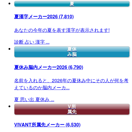
夏
夏漢字メーカー2026
(7,810)
あなたの今年の夏を表す漢字が表示されます!
診断
占い
漢字
...
夏休
み脳
夏休み脳内メーカー2026
(6,790)
名前を入れると、2026年の夏休み中にその人が何を考
えているのか脳内メーカ...
夏
思い出
夏休み
...
V所
属先
VIVANT所属先メーカー
(6,530)