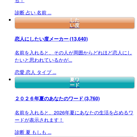
る！
診断
占い
名前
...
した
い度
恋人にしたい度メーカー
(13,640)
名前を入れると、その人が周囲からどれほど恋人にし
たいと思われているかが...
恋愛
恋人
タイプ
...
夏ワ
ード
２０２６年夏のあなたのワード
(3,760)
名前を入れると、2026年夏にあなたの生活を占めるワ
ードが表示されます！
診断
夏
もしも
...