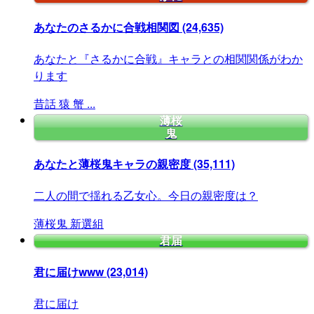
あなたのさるかに合戦相関図
(24,635)
あなたと『さるかに合戦』キャラとの相関関係がわか
ります
昔話
猿
蟹
...
薄桜
鬼
あなたと薄桜鬼キャラの親密度
(35,111)
二人の間で揺れる乙女心。今日の親密度は？
薄桜鬼
新選組
君届
君に届けwww
(23,014)
君に届け