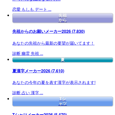
恋愛
もしも
デート
...
先祖
から
先祖からのお願いメーカー2026
(7,830)
あなたの先祖から最新の要望が届いてます！
診断
幽霊
先祖
...
夏
夏漢字メーカー2026
(7,610)
あなたの今年の夏を表す漢字が表示されます!
診断
占い
漢字
...
Tシ
ャツ
Tシャツメーカー2026
(5,470)