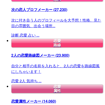
次の恋人プロフメーカー
(27,230)
次に付き合う人のプロフィールを大予想！性格、見た
目の雰囲気、出会う場所...
診断
恋愛
占い
...
恋愛
路線
2人の恋愛路線図メーカー
(23,900)
自分と相手の名前を入れると、2人の恋愛を路線図風
にしちゃいます！
恋愛
2人
気持ち
...
恋愛
属性
恋愛属性メーカー
(14,060)