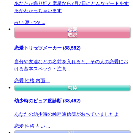
あなたが織り姫と彦星なら7月7日にどんなデートをす
るかわかっちゃいます
占い
夏
七夕
...
恋愛
取説
恋愛トリセツメーカー
(88,582)
自分や友達などの名前を入れると、その人の恋愛にお
ける基本スペック・注意...
恋愛
性格
内面
...
純粋
幼少時のピュア度診断
(38,462)
あなたの幼少時の純粋通信簿がおちていましたよ
恋愛
性格
占い
...