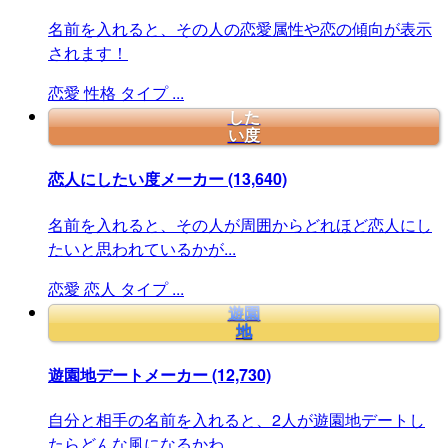
名前を入れると、その人の恋愛属性や恋の傾向が表示
されます！
恋愛
性格
タイプ
...
した
い度
恋人にしたい度メーカー
(13,640)
名前を入れると、その人が周囲からどれほど恋人にし
たいと思われているかが...
恋愛
恋人
タイプ
...
遊園
地
遊園地デートメーカー
(12,730)
自分と相手の名前を入れると、2人が遊園地デートし
たらどんな風になるかわ...