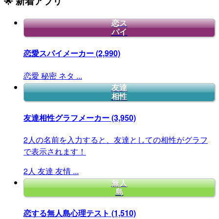
🌟 新着アプリ
恋ス
パイ
恋愛スパイメーカー
(2,990)
恋愛
秘密
ネタ
...
友達
相性
友達相性グラフメーカー
(3,950)
2人の名前を入力すると、友達としての相性がグラフ
で表示されます！
2人
友達
友情
...
無人
島
恋する無人島心理テスト
(1,510)