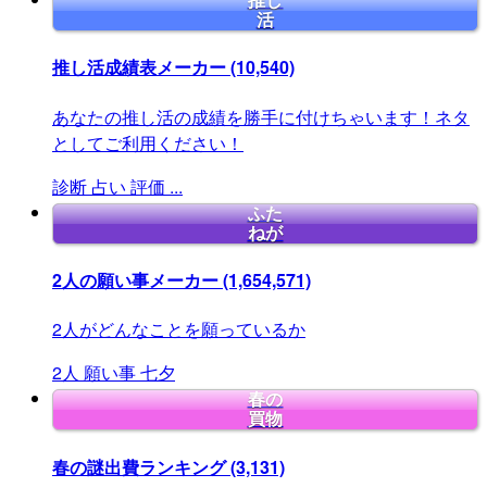
推し
活
推し活成績表メーカー
(10,540)
あなたの推し活の成績を勝手に付けちゃいます！ネタ
としてご利用ください！
診断
占い
評価
...
ふた
ねが
2人の願い事メーカー
(1,654,571)
2人がどんなことを願っているか
2人
願い事
七夕
春の
買物
春の謎出費ランキング
(3,131)