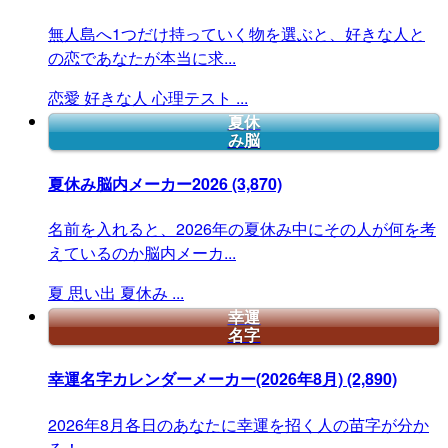
無人島へ1つだけ持っていく物を選ぶと、好きな人と
の恋であなたが本当に求...
恋愛
好きな人
心理テスト
...
夏休
み脳
夏休み脳内メーカー2026
(3,870)
名前を入れると、2026年の夏休み中にその人が何を考
えているのか脳内メーカ...
夏
思い出
夏休み
...
幸運
名字
幸運名字カレンダーメーカー(2026年8月)
(2,890)
2026年8月各日のあなたに幸運を招く人の苗字が分か