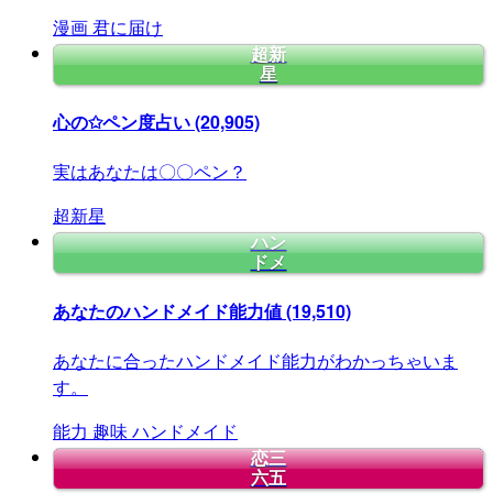
漫画
君に届け
超新
星
心の✩ペン度占い
(20,905)
実はあなたは〇〇ペン？
超新星
ハン
ドメ
あなたのハンドメイド能力値
(19,510)
あなたに合ったハンドメイド能力がわかっちゃいま
す。
能力
趣味
ハンドメイド
恋三
六五