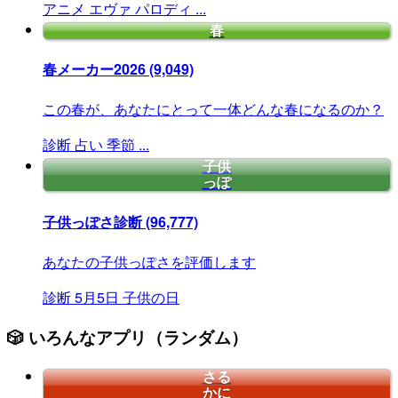
アニメ
エヴァ
パロディ
...
春
春メーカー2026
(9,049)
この春が、あなたにとって一体どんな春になるのか？
診断
占い
季節
...
子供
っぽ
子供っぽさ診断
(96,777)
あなたの子供っぽさを評価します
診断
5月5日
子供の日
🎲 いろんなアプリ（ランダム）
さる
かに