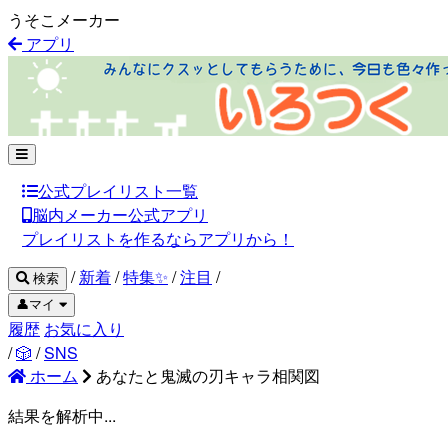
うそこメーカー
アプリ
公式プレイリスト一覧
脳内メーカー公式アプリ
プレイリストを作るならアプリから！
/
新着
/
特集✨
/
注目
/
検索
👤マイ
履歴
お気に入り
/
🎲
/
SNS
ホーム
あなたと鬼滅の刃キャラ相関図
結果を解析中...