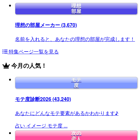
理想
部屋
理想の部屋メーカー
(3,670)
名前を入れると、あなたの理想の部屋が完成します！
特集ページ一覧を見る
今月の人気！
モテ
度
モテ度診断2026
(43,240)
あなたにどんなモテ要素があるかわかります♪
占い
イメージ
モテ度
...
次の
恋人