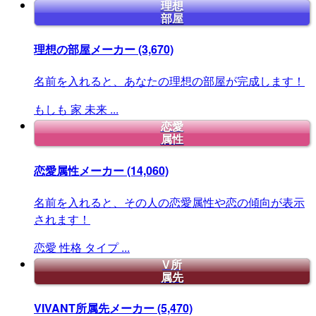
理想
部屋
理想の部屋メーカー
(3,670)
名前を入れると、あなたの理想の部屋が完成します！
もしも
家
未来
...
恋愛
属性
恋愛属性メーカー
(14,060)
名前を入れると、その人の恋愛属性や恋の傾向が表示
されます！
恋愛
性格
タイプ
...
V所
属先
VIVANT所属先メーカー
(5,470)