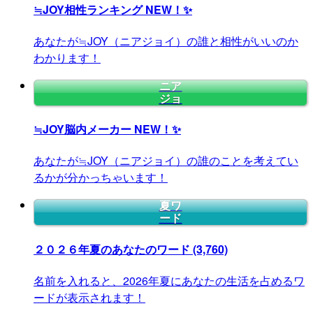
≒JOY相性ランキング
NEW！✨
あなたが≒JOY（ニアジョイ）の誰と相性がいいのか
わかります！
ニア
ジョ
≒JOY脳内メーカー
NEW！✨
あなたが≒JOY（ニアジョイ）の誰のことを考えてい
るかが分かっちゃいます！
夏ワ
ード
２０２６年夏のあなたのワード
(3,760)
名前を入れると、2026年夏にあなたの生活を占めるワ
ードが表示されます！