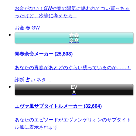
お金がない！GWや春の陽気に誘われてつい買っちゃ
ったけど、冷静に考えたら...
お金
春
GW
青春
余命
青春余命メーカー
(25,808)
あなたの青春があとどのぐらい残っているのか……！
診断
占い
ネタ
...
EV
A
エヴァ風サブタイトルメーカー
(32,664)
あなたのエピソードがエヴァンゲリオンのサブタイト
ル風に表示されます